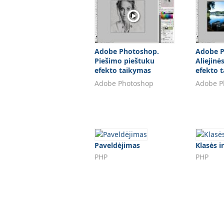
Adobe Photoshop.
Adobe P
Piešimo pieštuku
Aliejinė
efekto taikymas
efekto 
nuotraukai
nuotrau
Adobe Photoshop
Adobe P
Paveldėjimas
Klasės i
PHP
PHP