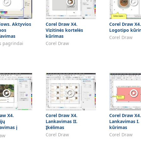
ows. Aktyvios
Corel Draw X4.
Corel Draw X4.
mos
Vizitinės kortelės
Logotipo kūri
favimas
kūrimas
Corel Draw
 pagrindai
Corel Draw
raw X4.
Corel Draw X4.
Corel Draw X4.
ijų
Lankavimas II.
Lankavimas I.
avimas į
Įkėlimas
kūrimas
formatą
Corel Draw
Corel Draw
raw