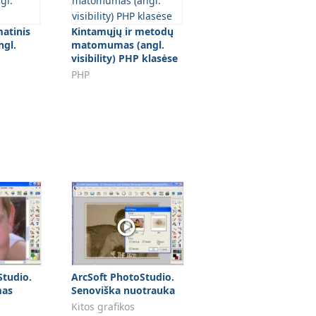
atinis
Kintamųjų ir metodų
ngl.
matomumas (angl.
visibility) PHP klasėse
PHP
Studio.
ArcSoft PhotoStudio.
mas
Senoviška nuotrauka
Kitos grafikos