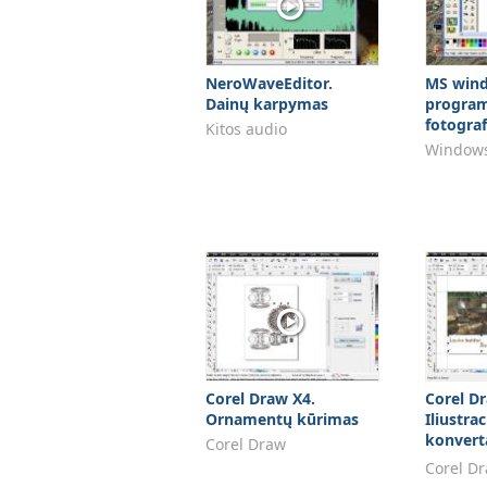
NeroWaveEditor.
MS wind
Dainų karpymas
progra
fotogra
Kitos audio
Windows
Corel Draw X4.
Corel D
Ornamentų kūrimas
Iliustrac
konvert
Corel Draw
BITMAP 
Corel D