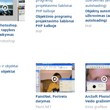
Objektų autom
užkrovimas (a
Objektinio programų
autoloading)
projektavimo šablonai
hotoshop.
PHP kalboje
PHP
s tapybos
PHP
taikymas
kai
hotoshop
r objektai
PaintNet. Portreto
ArcSoft Photo
darymas
Veido gražini
Paint.NET
Kitos grafikos