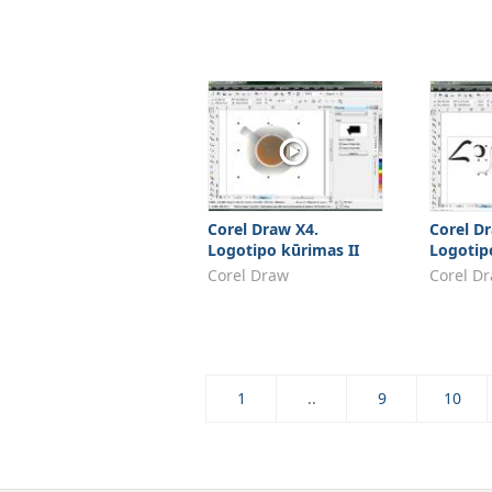
Corel Draw X4.
Corel D
Logotipo kūrimas II
Logotip
Corel Draw
Corel D
1
..
9
10