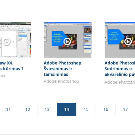
raw X4.
Adobe Photoshop.
Adobe Photos
o kūrimas I
Šviesinimas ir
Sodrinimas ir
tamsinimas
akvarelinio pa
raw
sukūrimas
Adobe Photoshop
Adobe Photos
11
12
13
14
15
16
17