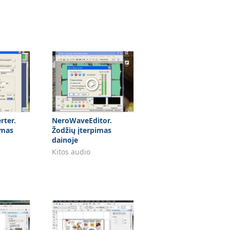
ter.
NeroWaveEditor.
imas
Žodžių įterpimas
dainoje
Kitos audio