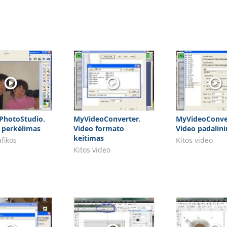
 PhotoStudio.
MyVideoConverter.
MyVideoConver
 perkėlimas
Video formato
Video padalin
keitimas
afikos
Kitos video
Kitos video