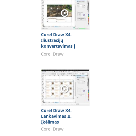
Corel Draw X4.
Iliustracijų
konvertavimas į
BITMAP formatą
Corel Draw
Corel Draw X4.
Lankavimas II.
Įkėlimas
Corel Draw