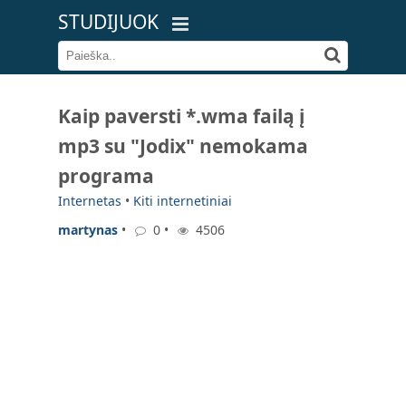
STUDIJUOK
Kaip paversti *.wma failą į
mp3 su "Jodix" nemokama
programa
Internetas
•
Kiti internetiniai
martynas
•
0 •
4506