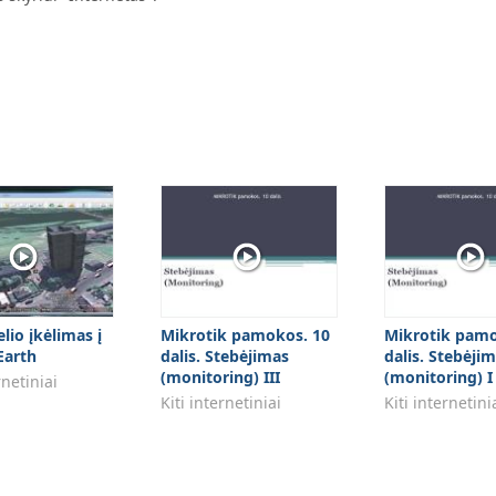
io įkėlimas į
Mikrotik pamokos. 10
Mikrotik pamo
Earth
dalis. Stebėjimas
dalis. Stebėji
(monitoring) III
(monitoring) I
rnetiniai
Kiti internetiniai
Kiti internetini