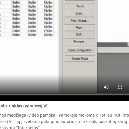
dis tinklas (wireless) VI
ji medžiaga (video pamoka). Pamokoje mokoma dirbti su "Kiti inter
less) VI", ją į svetainę patalpino autorius: mirkrotik, paskutinį kartą
skyriui "Internetas".