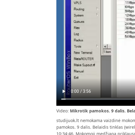
Video:
Mikrotik pamokos. 9 dalis. Belai
studijuok.lt nemokama vaizdinė mokomo
pamokos. 9 dalis. Belaidis tinklas (wire
10:34:46. Mokomoji medžiaga priklauso 