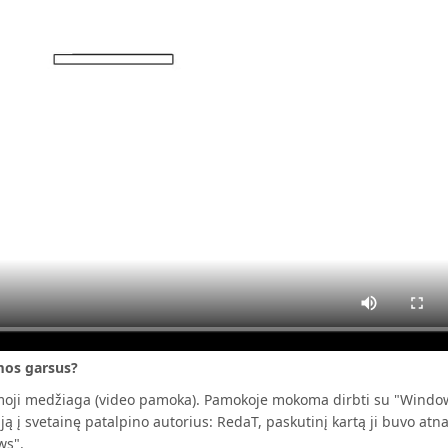
mos garsus?
oji medžiaga (video pamoka). Pamokoje mokoma dirbti su "Windows
ją į svetainę patalpino autorius: RedaT, paskutinį kartą ji buvo at
ws".