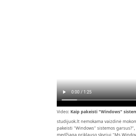
Video:
Kaip pakeisti "Windows" siste
studijuok.lt nemokama vaizdinė mokom
pakeisti "Windows" sistemos garsus?", 
medžiaga priklauso skyriui "Ms Windo