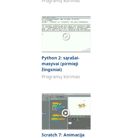
Programų kūrimas
Python 2: sąrašai-
masyvai (pirmieji
žingsniai)
Programų kūrimas
Scratch 7: Animacija