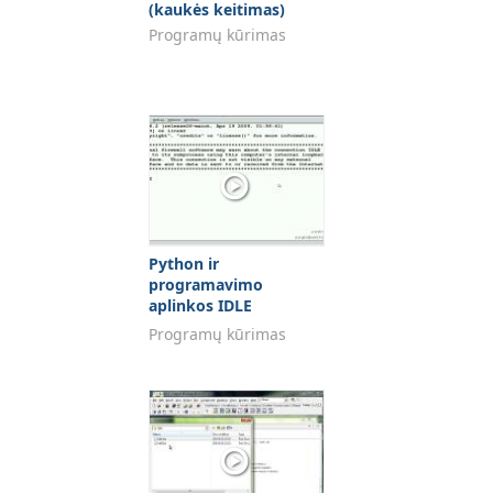
(kaukės keitimas)
Programų kūrimas
Python ir
programavimo
aplinkos IDLE
naudojimo įvadas
Programų kūrimas