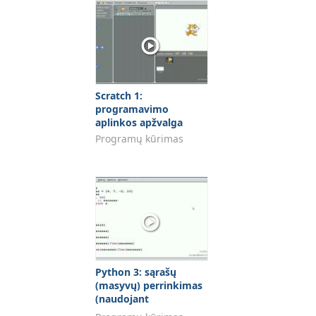
Scratch 1:
programavimo
aplinkos apžvalga
Programų kūrimas
Python 3: sąrašų
(masyvų) perrinkimas
(naudojant
"enumerate")