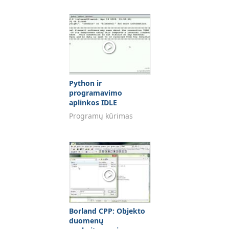
Python ir
programavimo
aplinkos IDLE
naudojimo įvadas
Programų kūrimas
Borland CPP: Objekto
duomenų