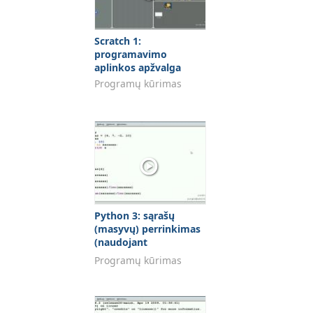
Scratch 1:
programavimo
aplinkos apžvalga
Programų kūrimas
Python 3: sąrašų
(masyvų) perrinkimas
(naudojant
"enumerate")
Programų kūrimas