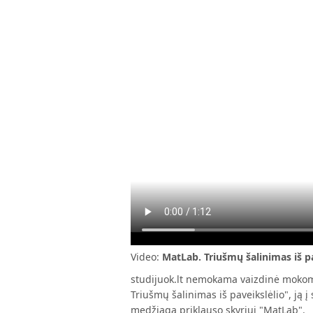
Video:
MatLab. Triušmų šalinimas iš p
studijuok.lt nemokama vaizdinė mokom
Triušmų šalinimas iš paveikslėlio", ją 
medžiaga priklauso skyriui "MatLab".