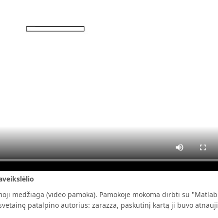
aveikslėlio
oji medžiaga (video pamoka). Pamokoje mokoma dirbti su "Matlab 
į svetainę patalpino autorius: zarazza, paskutinį kartą ji buvo atna