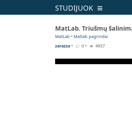
STUDIJUOK
MatLab. Triušmų šalinima
MatLab
•
Matlab pagrindai
zarazza
•
0 •
4937