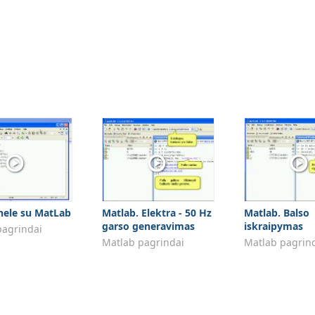
nele su MatLab
Matlab. Elektra - 50 Hz
Matlab. Balso
garso generavimas
iskraipymas
pagrindai
Matlab pagrindai
Matlab pagrin