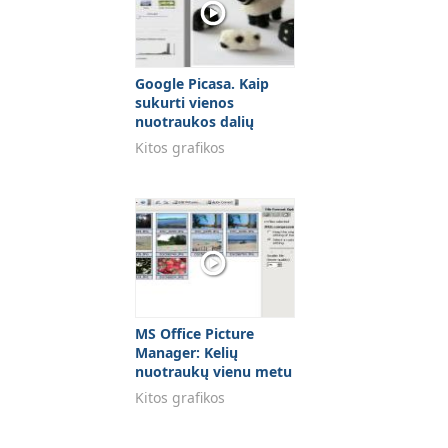
Google Picasa. Kaip
sukurti vienos
nuotraukos dalių
koliažą
Kitos grafikos
MS Office Picture
Manager: Kelių
nuotraukų vienu metu
"suspaudimas"
Kitos grafikos
nekeiciant nuotr.
dydžio