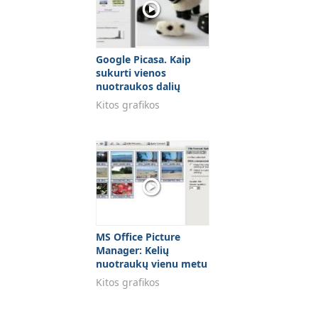
Google Picasa. Kaip
sukurti vienos
nuotraukos dalių
koliažą
Kitos grafikos
MS Office Picture
Manager: Kelių
nuotraukų vienu metu
"suspaudimas"
Kitos grafikos
nekeiciant nuotr.
dydžio