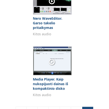
Nero WaveEditor.
Garso takelio
pritaikymas
skirtingoms garso
Kitos audio
sistemoms
Media Player. Kaip
nukopijuoti dainas iš
kompaktinio disko
mp3 formatu?
Kitos audio