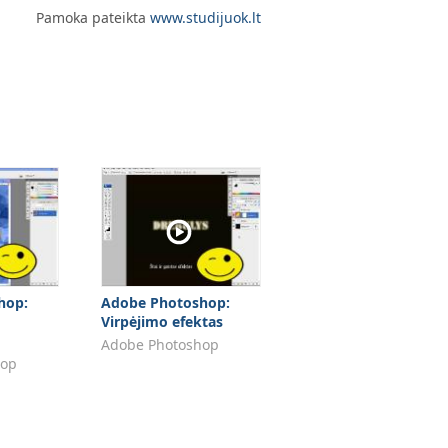
Pamoka pateikta
www.studijuok.lt
hop:
Adobe Photoshop:
Virpėjimo efektas
Adobe Photoshop
hop