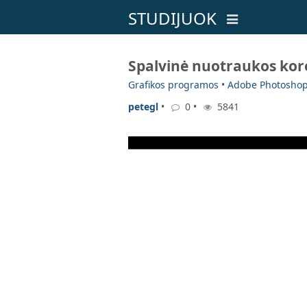
STUDIJUOK
Spalvinė nuotraukos kor
Grafikos programos
•
Adobe Photosho
petegl
•
0 •
5841