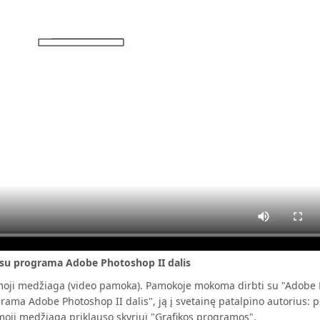
 su programa Adobe Photoshop II dalis
oji medžiaga (video pamoka). Pamokoje mokoma dirbti su "Adobe 
ama Adobe Photoshop II dalis", ją į svetainę patalpino autorius: pe
moji medžiaga priklauso skyriui "Grafikos programos".