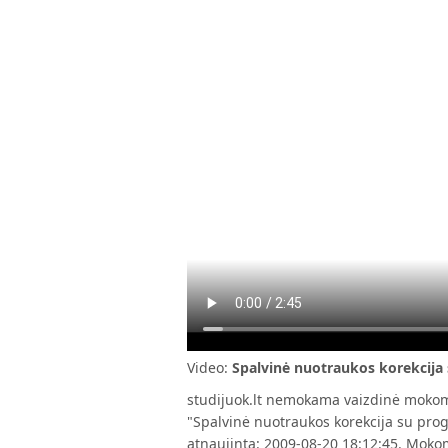
Video:
Spalvinė nuotraukos korekcija
studijuok.lt nemokama vaizdinė mokom
"Spalvinė nuotraukos korekcija su progr
atnaujinta: 2009-08-20 18:12:45. Moko