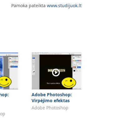
Pamoka pateikta
www.studijuok.lt
hop:
Adobe Photoshop:
Virpėjimo efektas
Adobe Photoshop
hop