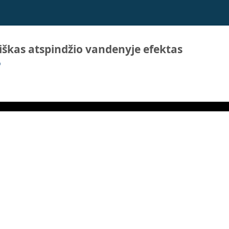
škas atspindžio vandenyje efektas
p