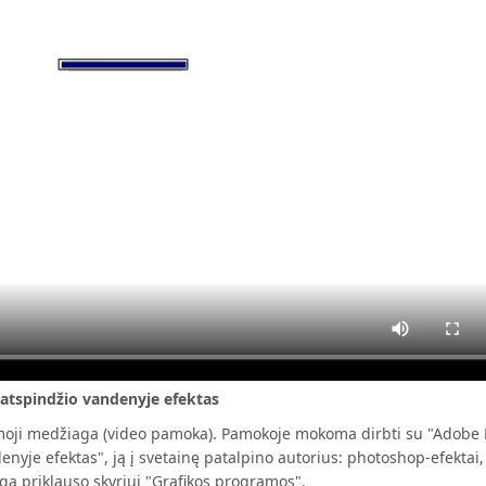
atspindžio vandenyje efektas
oji medžiaga (video pamoka). Pamokoje mokoma dirbti su "Adobe 
nyje efektas", ją į svetainę patalpino autorius: photoshop-efektai, 
a priklauso skyriui "Grafikos programos".