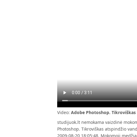
Video:
Adobe Photoshop. Tikroviškas 
studijuok.lt nemokama vaizdinė mokom
Photoshop. Tikroviškas atspindžio vande
2009-08-20 18:05:48. Mokomoji medžiag