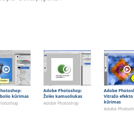
hotoshop:
Adobe Photoshop:
Adobe Photos
mbolio kūrimas
Žolės kamuoliukas
Vitražo efekto
kūrimas
hotoshop
Adobe Photoshop
Adobe Photos