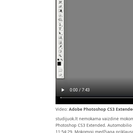
Video:
Adobe Photoshop CS3 Extende
studijuok.lt nemokama vaizdinė mokom
Photoshop CS3 Extended. Automobilio pe
11:54:29. Mokomoji medžiaga priklauso